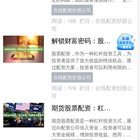
高效地配资指南：** 1. **选择正规配资
在线配资炒股公司
平台：**....
阅读：
169
栏目：
在线配资炒股公
司
解锁财富密码：股票配资方案助你实现投资梦想
股票配资，作为一种杠杆投资工具，为
投资者提供了放大收益的绝佳机会。通
过配资方案，投资者可以利用有限的资
金撬动更大的投资额，从而提升投资回
在线配资炒股公司
报率。 **配资方案的优....
阅读：
174
栏目：
在线配资炒股公
司
期货股票配资：杠杆投资，风险与收益并存
期货股票配资是一种杠杆投资方式，通
过向配资公司借入资金，投资者可以放
大资金规模，增加投资收益。然而，杠