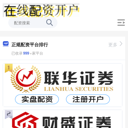
正规配资平台排行
更多
已收录
999
+家平台