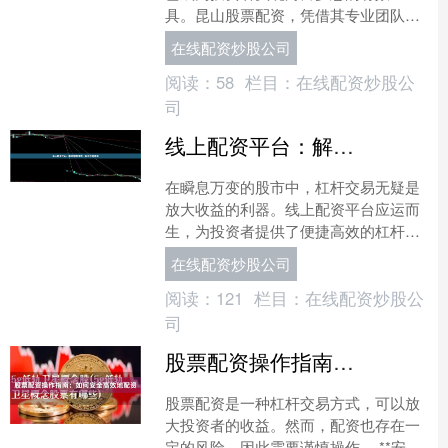
具。昆山股票配资，凭借其专业团队和
完善的服务体系，为投资者提供安全可
在线配资炒股公司
靠的配资服务。 股票配资是....
阅读：
58
栏目：
在线配资炒股公
司
线上配资平台：解锁股市杠杆，助你财富增值
在瞬息万变的股市中，杠杆交易无疑是
放大收益的利器。线上配资平台应运而
生，为投资者提供了便捷高效的杠杆交
易渠道。 **什么是线上配资平台？** 线
在线配资炒股公司
上配资平台是提供....
阅读：
121
栏目：
在线配资炒股公
司
股票配资操作指南：如何安全高效地配资
股票配资是一种杠杆交易方式，可以放
大投资者的收益。然而，配资也存在一
定的风险，因此需要谨慎操作。 **安全