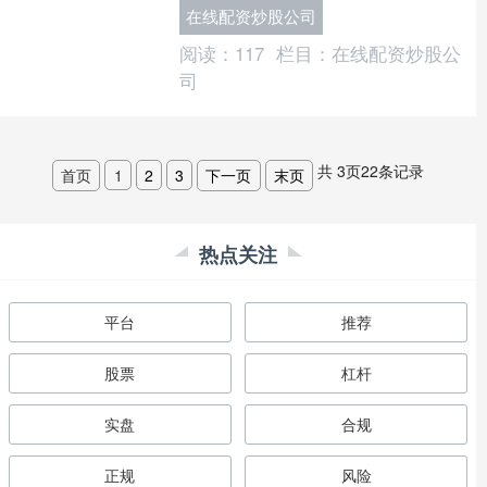
杆投资也意味着更高的风险。 **优势：
在线配资炒股公司
** * 放大收益：....
阅读：
117
栏目：
在线配资炒股公
司
共
3
页
22
条记录
首页
1
2
3
下一页
末页
热点关注
平台
推荐
股票
杠杆
实盘
合规
正规
风险