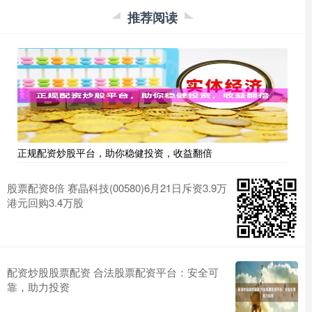
推荐阅读
正规配资炒股平台，助你稳健投资，收益翻倍
股票配资8倍 赛晶科技(00580)6月21日斥资3.9万
港元回购3.4万股
配资炒股股票配资 合法股票配资平台：安全可
靠，助力投资