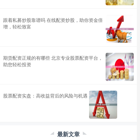
跟着私募炒股靠谱吗 在线配资炒股，助你资金倍
增，轻松致富
期货配资正规的有哪些 北京专业股票配资平台，
助您轻松投资
股票配资实盘：高收益背后的风险与机遇
最新文章