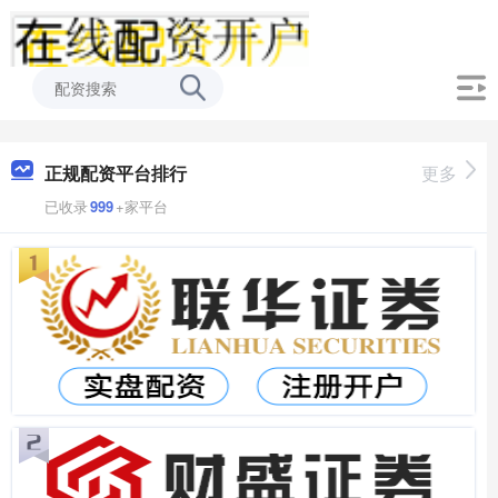
正规配资平台排行
更多
已收录
999
+家平台