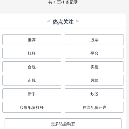
共 1 页/1 条记录
热点关注
推荐
股票
杠杆
平台
合规
实盘
正规
风险
新手
炒股
股票配资杠杆
在线配资开户
更多话题动态