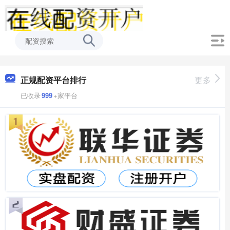
正规配资平台排行
更多
已收录
999
+家平台