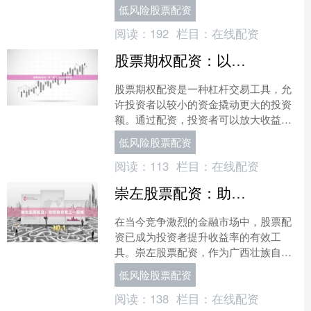
资者无后顾之忧，轻松投资，收益翻
低风险股票配资
倍。 免息配资是指配资公司....
阅读：
192
栏目：
在线配资
股票期权配资：以小博大，撬动无限财富
股票期权配资是一种杠杆交易工具，允
许投资者以较小的资金撬动更大的投资
额。通过配资，投资者可以放大收益，
同时也能放大风险。 股票期权配资的原
低风险股票配资
理很简单：投资者向配资....
阅读：
113
栏目：
在线配资
崇左股票配资：助您投资更上一层楼
在当今竞争激烈的金融市场中，股票配
资已成为投资者提升收益率的有效工
具。崇左股票配资，作为广西壮族自治
区崇左市领先的配资服务商，致力于为
低风险股票配资
投资者提供专业、安全、高效....
阅读：
138
栏目：
在线配资