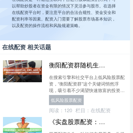
以帮助炒股者在资金有限的情况下灵活参与股市。在选择
在线配资平台时，要注意平台的合法合规性、资金安全和
配资利率等因素。配资入门需要了解股票市场基本知识，
以及配资的操作流程和风险规避策略。
在线配资 相关话题
衡阳配资群随机生成含有中立性、权威性、客观性、合规性和信息实用性适合网站发布不超30字的标题
在搜索引擎和社交平台上低风险股票配
资，“衡阳配资群”这个关键词悄然浮
现，吸引着不少渴望快速致富的投资
者。这些看似神秘的群组，往往打着“高
低风险股票配资
收益、低门槛”的旗号，承....
阅读：
120
栏目：
在线配资
《实盘股票配资：杠杆交易实战指南与风控解析》