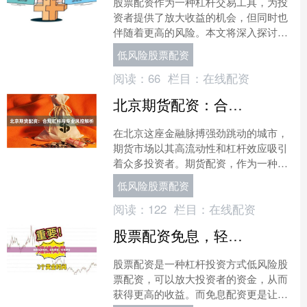
股票配资作为一种杠杆交易工具，为投
资者提供了放大收益的机会，但同时也
伴随着更高的风险。本文将深入探讨实
盘配资的实战技巧与风控要点，帮助投
低风险股票配资
资者理性参与。 ## 杠....
阅读：
66
栏目：
在线配资
北京期货配资：合规杠杆与专业风控解析
在北京这座金融脉搏强劲跳动的城市，
期货市场以其高流动性和杠杆效应吸引
着众多投资者。期货配资，作为一种放
大交易资金的工具，如同一把双刃剑，
低风险股票配资
既能撬动可观的收益，也潜....
阅读：
122
栏目：
在线配资
股票配资免息，轻松投资，收益翻倍
股票配资是一种杠杆投资方式低风险股
票配资，可以放大投资者的资金，从而
获得更高的收益。而免息配资更是让投