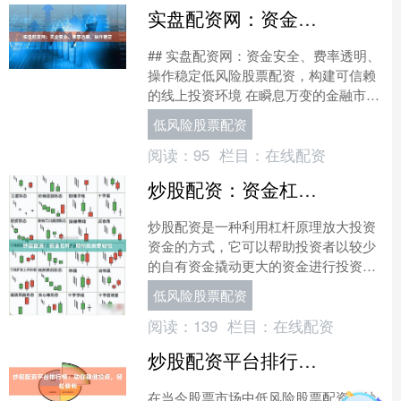
实盘配资网：资金安全、费率透明、操作稳定
## 实盘配资网：资金安全、费率透明、
操作稳定低风险股票配资，构建可信赖
的线上投资环境 在瞬息万变的金融市场
中，股票配资作为一种杠杆工具，为投
低风险股票配资
资者提供了放大收益....
阅读：
95
栏目：
在线配资
炒股配资：资金杠杆，助你投资更轻松
炒股配资是一种利用杠杆原理放大投资
资金的方式，它可以帮助投资者以较少
的自有资金撬动更大的资金进行投资，
从而获得更高的收益。 **配资的优势** *
低风险股票配资
**资金放大....
阅读：
139
栏目：
在线配资
炒股配资平台排行榜：助你稳健投资，轻松获利
在当今股票市场中低风险股票配资，炒