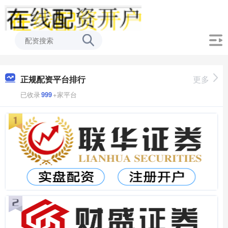
正规配资平台排行
更多
已收录
999
+家平台