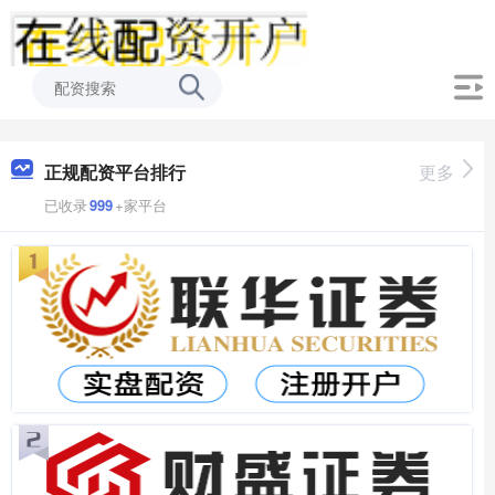
正规配资平台排行
更多
已收录
999
+家平台