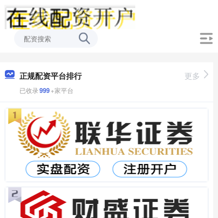
正规配资平台排行
更多
已收录
999
+家平台